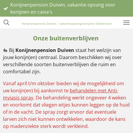
Konijnenpension Duiven, vakantie opvang voor
Ga
konijnen en cavia's
direct
naar
Konijnenpension Duiven
-
vakantieopvang
konijnen Gelderland
de
hoofdinhoud
Onze buitenverblijven
🐇
Bij
Konijnenpension Duiven
staat het welzijn van
jouw konijn(en) centraal. Daarom beschikken wij over
verschillende soorten buitenverblijven die ruim en
comfortabel zijn.
Vanaf april t/m oktober bieden wij de mogelijkheid om
uw konijn(en) bij aankomst te
behandelen met Anti-
myiasis spray
. De behandeling werkt ongeveer 4 weken
en voorkomt dat vliegen eitjes kunnen leggen op de huid
of in de vacht. De spray zorgt ervoor dat eventuele
larven zich niet kunnen ontwikkelen, waardoor de kans
op madenziekte sterk wordt verkleind.